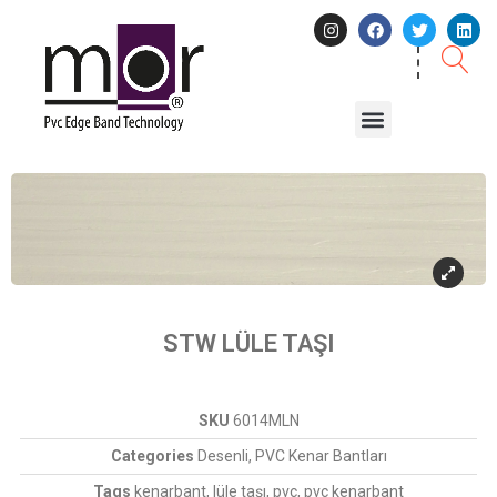
STW LÜLE TAŞI
SKU
6014MLN
Categories
Desenli
,
PVC Kenar Bantları
Tags
kenarbant
,
lüle taşı
,
pvc
,
pvc kenarbant