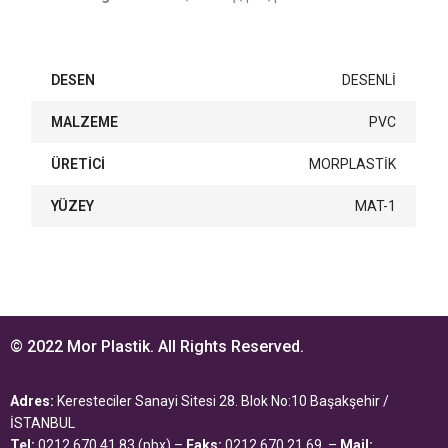
DESEN
DESENLİ
MALZEME
PVC
ÜRETİCİ
MORPLASTİK
YÜZEY
MAT-1
© 2022 Mor Plastik. All Rights Reserved.
Adres:
Keresteciler Sanayi Sitesi 28. Blok No:10 Başakşehir /
İSTANBUL
Tel:
0212 670 41 83 (pbx) –
Faks:
0212 670 21 69 –
Mail: